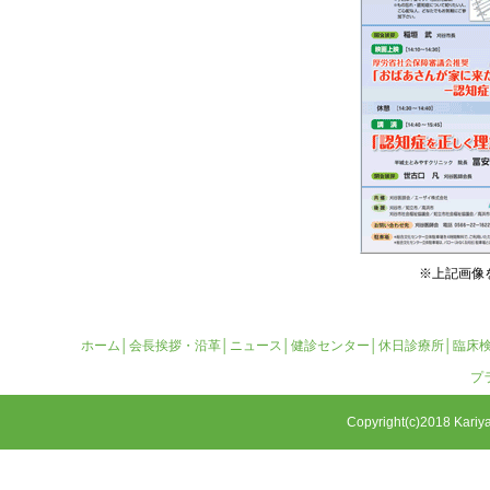
※上記画像
ホーム
│
会長挨拶・沿革
│
ニュース
│
健診センター
│
休日診療所
│
臨床
プ
Copyright(c)2018 Kariya 