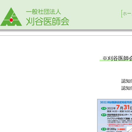
ホー
※刈谷医師
認知
認知