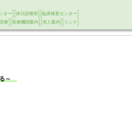
ンター
休日診療所
臨床検査センター
医療
医療機関案内
求人案内
リンク
める～