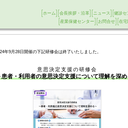
ホーム
会長挨拶・沿革
ニュース
健診セ
産業保健センター
お問合せ
在宅
024年9月28日開催の下記研修会は終了いたしました。
意思決定支援の研修会
患者・利用者の意思決定支援について理解を深