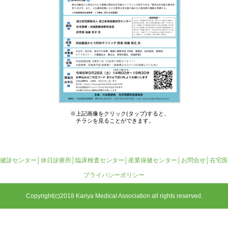
※上記画像をクリック(タップ)すると、
チラシを見ることができます。
健診センター
│
休日診療所
│
臨床検査センター
│
産業保健センター
│お問合せ│
在宅医
プライバシーポリシー
Copyright(c)2018 Kariya Medical Association all rights reserved.