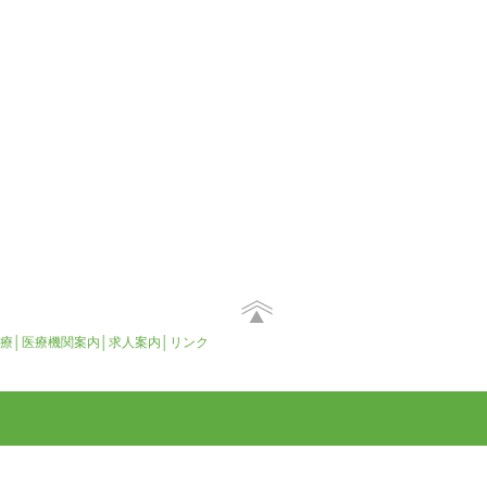
療
│
医療機関案内
│
求人案内
│
リンク