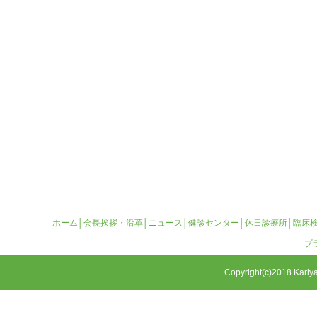
ホーム
│
会長挨拶・沿革
│
ニュース
│
健診センター
│
休日診療所
│
臨床
プ
Copyright(c)2018 Kariya 