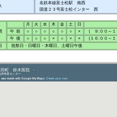
名鉄本線富士松駅 南西
ス
国道２３号富士松インター 西
月
火
水
木
金
土
日
間
午 前
○
○
○
○
○
○
×
( ９:００～１
午 後
○
○
○
×
○
×
×
(１６:００～１
日
祝祭日・日曜日・木曜日、土曜日午後