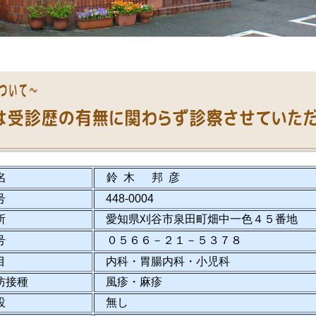
名
鈴 木 邦 彦
号
448-0004
所
愛知県刈谷市泉田町畑中一色４５番地
号
０５６６－２１－５３７８
目
内科・胃腸内科・小児科
防接種
風疹・麻疹
設
無し