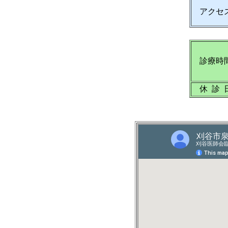
アクセ
診療時
休 診 