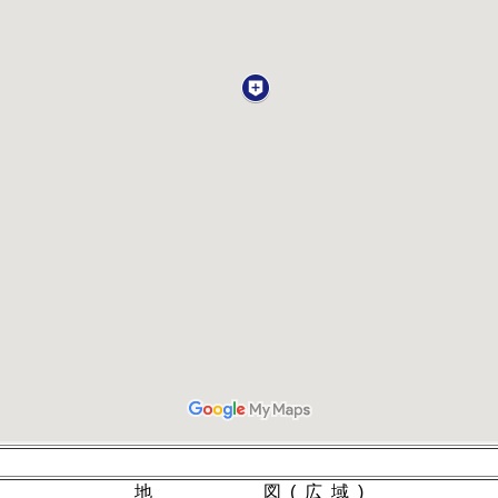
地
図 ( 広 域 )