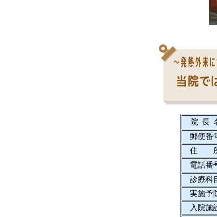
院 長 
郵便番
住 
電話番
診療科
実施予
入院施