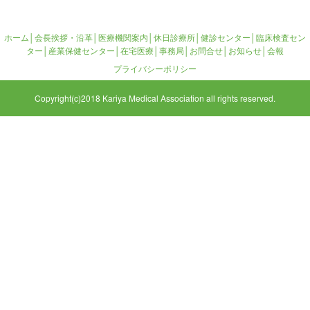
ホーム
│
会長挨拶・沿革
│
医療機関案内
│
休日診療所
│
健診センター
│
臨床検査セン
ター
│
産業保健センター
│
在宅医療
│
事務局
│
お問合せ
│
お知らせ
│
会報
プライバシーポリシー
Copyright(c)2018 Kariya Medical Association all rights reserved.