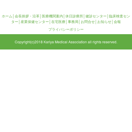
ホーム
│
会長挨拶・沿革
│
医療機関案内
│
休日診療所
│
健診センター
│
臨床検査セン
ター
│
産業保健センター
│
在宅医療
│
事務局
│
お問合せ
│
お知らせ
│
会報
プライバシーポリシー
Copyright(c)2018 Kariya Medical Association all rights reserved.